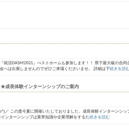
『就活DASH!2021』べストホームも参加します！！ 県下最大級の合
会へは出展しませんのでぜひご来場くださいませ。 詳細は下
続きを読
！★成長体験インターンシップのご案内
o^)／ この度今夏に開催いたしておりました、成長体験インターンシップ【Be 
本インターンシップは業界知識や企業理解をするた
続きを読む